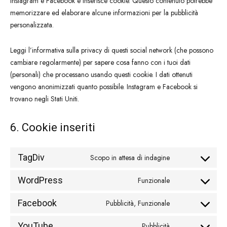
Instagram e Facebook e inserisce cookie. Questo contenuto potrebbe
memorizzare ed elaborare alcune informazioni per la pubblicità
personalizzata.
Leggi l’informativa sulla privacy di questi social network (che possono
cambiare regolarmente) per sapere cosa fanno con i tuoi dati
(personali) che processano usando questi cookie. I dati ottenuti
vengono anonimizzati quanto possibile. Instagram e Facebook si
trovano negli Stati Uniti.
6. Cookie inseriti
TagDiv
Scopo in attesa di indagine
Consent
to
WordPress
Funzionale
Consent
service
to
tagdiv
Facebook
Pubblicità, Funzionale
Consent
service
to
wordpress
YouTube
Pubblicità