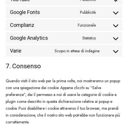
Consent
service
to
facebook
Google Fonts
Pubblicità
Consent
service
to
youtube
Complianz
Funzionale
Consent
service
to
google-
Google Analytics
Statistics
Consent
service
fonts
to
complianz
Varie
Scopo in attesa di indagine
Consent
service
to
google-
7. Consenso
service
analytics
varie
Quando visiti il sito web per la prima volta, noi mostreremo un popup
con una spiegazione dei cookie. Appena clicchi su “Salva
preferenze”, dai il permesso a noi di usare le categorie di cookie e
plugin come descritto in questa dichiarazione relativa ai popup e
cookie. Puoi disabilitare i cookie attraverso il tuo browser, ma prendi
in considerazione, che il nostro sito web potrebbe non funzionare più
correttamente.